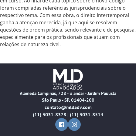
em curso. Ao final de cada tópico sobre o novo Código
foram compiladas referências jurisprudenciais sobre o
respectivo tema. Com essa obra, o direito intertemporal
ganha a atenção merecida, já que aqui se resolvem
questões de ordem prática, sendo relevante e de pesquisa,
especialmente para os profissionais que atuam com
relações de natureza cível.
Alameda Campinas, 728 - 3 andar - Jardim Paulista
São Paulo - SP, 01404-200
contato@mldadv.com
(11) 3031-8378 | (11) 3031-8514