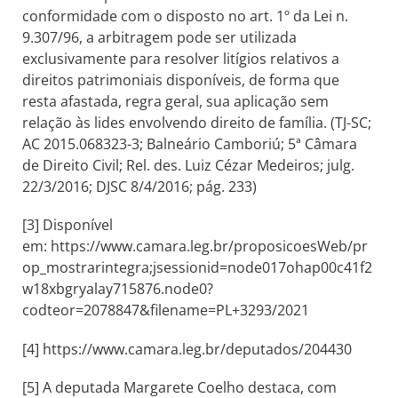
conformidade com o disposto no art. 1º da Lei n.
9.307/96, a arbitragem pode ser utilizada
exclusivamente para resolver litígios relativos a
direitos patrimoniais disponíveis, de forma que
resta afastada, regra geral, sua aplicação sem
relação às lides envolvendo direito de família. (TJ-SC;
AC 2015.068323-3; Balneário Camboriú; 5ª Câmara
de Direito Civil; Rel. des. Luiz Cézar Medeiros; julg.
22/3/2016; DJSC 8/4/2016; pág. 233)
[3] Disponível
em: https://www.camara.leg.br/proposicoesWeb/pr
op_mostrarintegra;jsessionid=node017ohap00c41f2
w18xbgryalay715876.node0?
codteor=2078847&filename=PL+3293/2021
[4] https://www.camara.leg.br/deputados/204430
[5] A deputada Margarete Coelho destaca, com