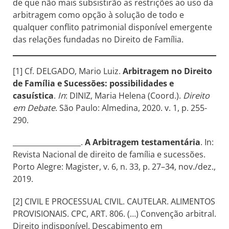
de que não mais subsistirão as restrições ao uso da
arbitragem como opção à solução de todo e
qualquer conflito patrimonial disponível emergente
das relações fundadas no Direito de Família.
[1] Cf. DELGADO, Mario Luiz.
Arbitragem no Direito
de Família e Sucessões: possibilidades e
casuística
.
In
: DINIZ, Maria Helena (Coord.).
Direito
em Debate
. São Paulo: Almedina, 2020. v. 1, p. 255-
290.
___________________.
A Arbitragem testamentária
. In:
Revista Nacional de direito de família e sucessões.
Porto Alegre: Magister, v. 6, n. 33, p. 27–34, nov./dez.,
2019.
[2] CIVIL E PROCESSUAL CIVIL. CAUTELAR. ALIMENTOS
PROVISIONAIS. CPC, ART. 806. (…) Convenção arbitral.
Direito indisponível. Descabimento em